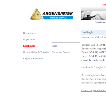
Sob
Newsletter
Localização
Quem Somos
Nossos Escritórios Adm
Organização
Tacuarí 925 (B1704
Localização
Mapa
Buenos Aires, Argent
Oportunidades de Trabalho
Entrem em Contato
Fone: (+54 11) 4658
Fax: (+54 11) 4656
Perguntas Freqüentes
email:
formulário de
Horário de Atenção: S
As instalações de Arge
Buenos Aires, que est
Aeroporto Internacion
Como chegar até a noss