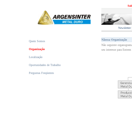
Sob
Newsletter
Nãossa Organização
Quem Somos
Não seguinte organograma, 
Organização
seu interesse para Entrem
Localização
Oportunidades de Trabalho
Perguntas Freqüentes